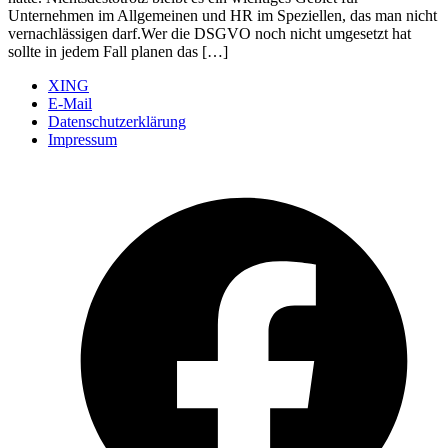
Unternehmen im Allgemeinen und HR im Speziellen, das man nicht
vernachlässigen darf.Wer die DSGVO noch nicht umgesetzt hat
sollte in jedem Fall planen das […]
XING
E-Mail
Datenschutzerklärung
Impressum
Ö
F
i
e
n
T