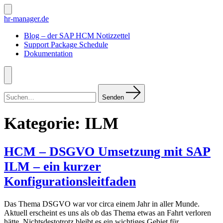
Zum
Inhalt
Suche
hr-manager.de
ein-/ausblenden
springen
Blog – der SAP HCM Notizzettel
Support Package Schedule
Dokumentation
Menü
Suchen
nach:
Senden
Kategorie:
ILM
HCM – DSGVO Umsetzung mit SAP
ILM – ein kurzer
Konfigurationsleitfaden
Das Thema DSGVO war vor circa einem Jahr in aller Munde.
Aktuell erscheint es uns als ob das Thema etwas an Fahrt verloren
hätte. Nichtsdestotrotz bleibt es ein wichtiges Gebiet für