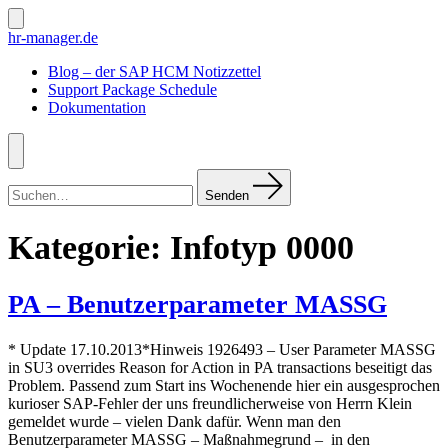
Zum
Inhalt
Suche
hr-manager.de
ein-/ausblenden
springen
Blog – der SAP HCM Notizzettel
Support Package Schedule
Dokumentation
Menü
Suchen
nach:
Senden
Kategorie:
Infotyp 0000
PA – Benutzerparameter MASSG
* Update 17.10.2013*Hinweis 1926493 – User Parameter MASSG
in SU3 overrides Reason for Action in PA transactions beseitigt das
Problem. Passend zum Start ins Wochenende hier ein ausgesprochen
kurioser SAP-Fehler der uns freundlicherweise von Herrn Klein
gemeldet wurde – vielen Dank dafür. Wenn man den
Benutzerparameter MASSG – Maßnahmegrund – in den