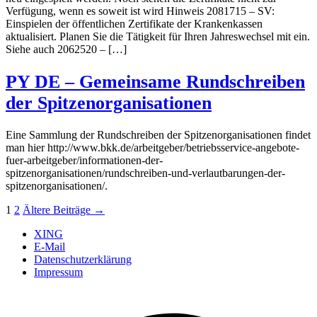
Verfügung, wenn es soweit ist wird Hinweis 2081715 – SV:
Einspielen der öffentlichen Zertifikate der Krankenkassen
aktualisiert. Planen Sie die Tätigkeit für Ihren Jahreswechsel mit ein.
Siehe auch 2062520 – […]
PY DE – Gemeinsame Rundschreiben
der Spitzenorganisationen
Eine Sammlung der Rundschreiben der Spitzenorganisationen findet
man hier http://www.bkk.de/arbeitgeber/betriebsservice-angebote-
fuer-arbeitgeber/informationen-der-
spitzenorganisationen/rundschreiben-und-verlautbarungen-der-
spitzenorganisationen/.
Seitennummerierung
1
2
Ältere
Beiträge
→
der
XING
E-Mail
Beiträge
Datenschutzerklärung
Impressum
Ö
F