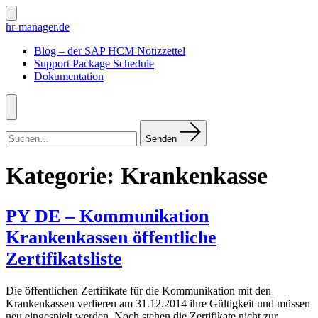
Zum
Inhalt
Suche
hr-manager.de
ein-/ausblenden
springen
Blog – der SAP HCM Notizzettel
Support Package Schedule
Dokumentation
Menü
Suchen
nach:
Senden
Kategorie:
Krankenkasse
PY DE – Kommunikation
Krankenkassen öffentliche
Zertifikatsliste
Die öffentlichen Zertifikate für die Kommunikation mit den
Krankenkassen verlieren am 31.12.2014 ihre Gültigkeit und müssen
neu eingespielt werden. Noch stehen die Zertifikate nicht zur