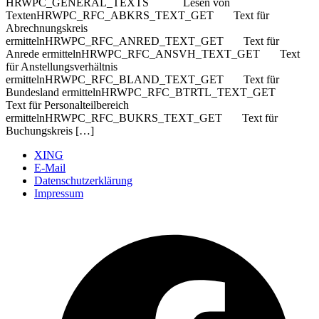
HRWPC_GENERAL_TEXTS Lesen von
TextenHRWPC_RFC_ABKRS_TEXT_GET Text für
Abrechnungskreis
ermittelnHRWPC_RFC_ANRED_TEXT_GET Text für
Anrede ermittelnHRWPC_RFC_ANSVH_TEXT_GET Text
für Anstellungsverhältnis
ermittelnHRWPC_RFC_BLAND_TEXT_GET Text für
Bundesland ermittelnHRWPC_RFC_BTRTL_TEXT_GET
Text für Personalteilbereich
ermittelnHRWPC_RFC_BUKRS_TEXT_GET Text für
Buchungskreis […]
XING
E-Mail
Datenschutzerklärung
Impressum
Ö
F
i
e
n
T