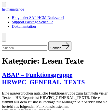
Zum
Inhalt
Suche
hr-manager.de
ein-/ausblenden
springen
Blog – der SAP HCM Notizzettel
Support Package Schedule
Dokumentation
Menü
Suchen
nach:
Senden
Kategorie:
Lesen Texte
ABAP – Funktionsgruppe
HRWPC_GENERAL_TEXTS
Eine ausgesprochen nützliche Funktionsgruppe zum Ermitteln vieler
Texte in HR-Reports ist HRWPC_GENERAL_TEXTS. Diese
stammt aus dem Business Package für Manager Self Service und sie
besteht aus folgenden Funktionsbausteinen: