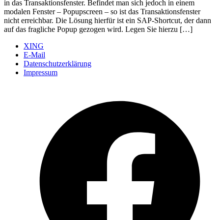
in das Transaktionsfenster. Befindet man sich jedoch in einem
modalen Fenster – Popupscreen – so ist das Transaktionsfenster
nicht erreichbar. Die Lösung hierfür ist ein SAP-Shortcut, der dann
auf das fragliche Popup gezogen wird. Legen Sie hierzu […]
XING
E-Mail
Datenschutzerklärung
Impressum
Ö
F
i
e
n
T