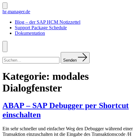
Zum
Inhalt
Suche
hr-manager.de
ein-/ausblenden
springen
Blog – der SAP HCM Notizzettel
Support Package Schedule
Dokumentation
Menü
Suchen
nach:
Senden
Kategorie:
modales
Dialogfenster
ABAP – SAP Debugger per Shortcut
einschalten
Ein sehr schneller und einfacher Weg den Debugger während einer
Transaktion einzuschalten ist die Eingabe des Transaktionscode /H