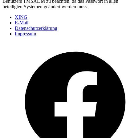
Benutzers TMSADM zu beachten, da das Passwort in allen
beteiligten Systemen geändert werden muss.
XING
E-Mail
Datenschutzerklärung
Impressum
Ö
F
i
e
n
T