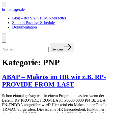
Zum
Inhalt
Suche
hr-manager.de
ein-/ausblenden
springen
Blog – der SAP HCM Notizzettel
Support Package Schedule
Dokumentation
Menü
Suchen
nach:
Senden
Kategorie:
PNP
ABAP – Makros im HR wie z.B. RP-
PROVIDE-FROM-LAST
Schon einmal gefragt was in einem Programm passiert wenn der
Befehl: RP-PROVIDE-FROM-LAST P0000 0000 PN-BEGDA
PN-ENDDA ausgeführt wird? Hier wird ein Makro in der Tabelle
TRMAC aufgerufen. Dies ist eine HR Besonderheit, funktioniert