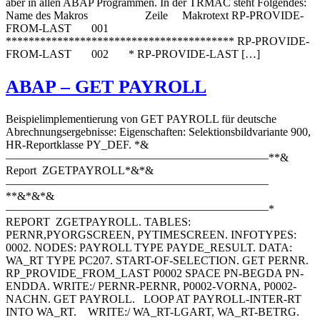
aber in allen ABAP Programmen. In der TRMAC steht Folgendes:
Name des Makros Zeile Makrotext RP-PROVIDE-
FROM-LAST 001
**************************************** RP-PROVIDE-
FROM-LAST 002 * RP-PROVIDE-LAST […]
ABAP – GET PAYROLL
Beispielimplementierung von GET PAYROLL für deutsche
Abrechnungsergebnisse: Eigenschaften: Selektionsbildvariante 900,
HR-Reportklasse PY_DEF. *&
———————————————————————**&
Report ZGETPAYROLL*&*&
———————————————————————
**&*&*&
———————————————————————*
REPORT ZGETPAYROLL. TABLES:
PERNR,PYORGSCREEN, PYTIMESCREEN. INFOTYPES:
0002. NODES: PAYROLL TYPE PAYDE_RESULT. DATA:
WA_RT TYPE PC207. START-OF-SELECTION. GET PERNR.
RP_PROVIDE_FROM_LAST P0002 SPACE PN-BEGDA PN-
ENDDA. WRITE:/ PERNR-PERNR, P0002-VORNA, P0002-
NACHN. GET PAYROLL. LOOP AT PAYROLL-INTER-RT
INTO WA_RT. WRITE:/ WA_RT-LGART, WA_RT-BETRG.