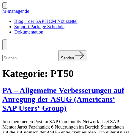
Zum
Inhalt
Suche
hr-manager.de
ein-/ausblenden
springen
Blog – der SAP HCM Notizzettel
Support Package Schedule
Dokumentation
Menü
Suchen
nach:
Senden
Kategorie:
PT50
PA – Allgemeine Verbesserungen auf
Anregung der ASUG (Americans‘
SAP Users‘ Group)
In seinem neuen Post im SAP Community Network listet SAP
Mentor Jarret Pazahanick 6 Neuerungen im Bereich Stammdaten
auf die auf Wunsch der ASUG entwickelt wurden. Ein guter Anlass