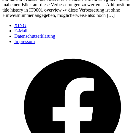
mal einen Blick auf diese Verbesserungen zu werfen. – Add position
title history in IT0001 overview -> diese Verbesserung ist ohne
Hinweisnummer angegeben, möglicherweise also noch […]
XING
E-Mail
Datenschutzerklärung
Impressum
Ö
F
i
e
n
T