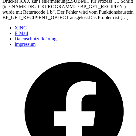
Drucker XXX zur Fehlermeldung:„SUBMIT für Prozess …. Schritt
(in <NAME DRUCKPROGRAMM> / BP_GET_RECIPIEN )
wurde mit Returncode 1 b“. Der Fehler wird vom Funktionsbaustein
BP_GET_RECIPIENT_OBJECT ausgelöst.Das Problem ist […]
XING
E-Mail
Datenschutzerklärung
Impressum
Ö
F
i
e
n
T