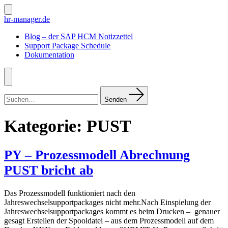
Zum
Inhalt
Suche
hr-manager.de
ein-/ausblenden
springen
Blog – der SAP HCM Notizzettel
Support Package Schedule
Dokumentation
Menü
Suchen
nach:
Senden
Kategorie:
PUST
PY – Prozessmodell Abrechnung
PUST bricht ab
Das Prozessmodell funktioniert nach den
Jahreswechselsupportpackages nicht mehr.Nach Einspielung der
Jahreswechselsupportpackages kommt es beim Drucken – genauer
gesagt Erstellen der Spooldatei – aus dem Prozessmodell auf dem