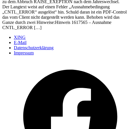
zu dem Abbruch RAISE_EXEPTION nach dem Jahreswechsel.
Der Langtext weist auf einen Fehler „Ausnahmebedingung
„CNTL_ERROR“ ausgelöst“ hin. Schuld daran ist ein PDF-Control
das vom Client nicht dargestellt werden kann. Behoben wird das
Ganze durch zwei Hinweise:Hinweis 1617565 – Ausnahme
CNTL_ERROR […]
XING
E-Mail
Datenschutzerklärung
Impressum
Ö
F
i
e
n
T