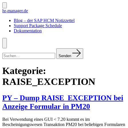
Zum
Inhalt
Suche
hr-manager.de
ein-/ausblenden
springen
Blog – der SAP HCM Notizzettel
Support Package Schedule
Dokumentation
Menü
Suchen
nach:
Senden
Kategorie:
RAISE_EXCEPTION
PY – Dump RAISE_EXCEPTION bei
Anzeige Formular in PM20
Bei Verwendung eines GUI < 7.20 kommt es im
Bescheinigungswesen Transaktion PM20 bei beliebigen Formularen