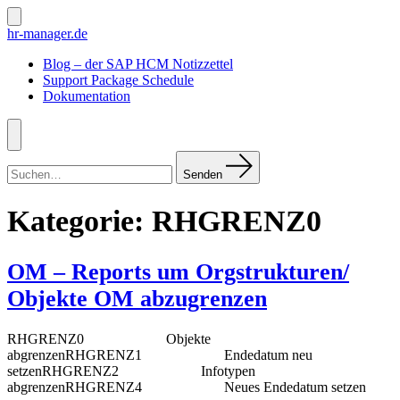
Zum
Inhalt
Suche
hr-manager.de
ein-/ausblenden
springen
Blog – der SAP HCM Notizzettel
Support Package Schedule
Dokumentation
Menü
Suchen
nach:
Senden
Kategorie:
RHGRENZ0
OM – Reports um Orgstrukturen/
Objekte OM abzugrenzen
RHGRENZ0 Objekte
abgrenzenRHGRENZ1 Endedatum neu
setzenRHGRENZ2 Infotypen
abgrenzenRHGRENZ4 Neues Endedatum setzen