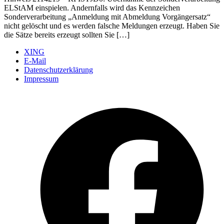
ELStAM einspielen. Andernfalls wird das Kennzeichen
Sonderverarbeitung „Anmeldung mit Abmeldung Vorgängersatz“
nicht gelöscht und es werden falsche Meldungen erzeugt. Haben Sie
die Sätze bereits erzeugt sollten Sie […]
XING
E-Mail
Datenschutzerklärung
Impressum
Ö
F
i
e
n
T