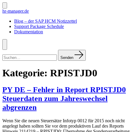
Zum
Inhalt
Suche
hr-manager.de
ein-/ausblenden
springen
Blog – der SAP HCM Notizzettel
Support Package Schedule
Dokumentation
Menü
Suchen
nach:
Senden
Kategorie:
RPISTJD0
PY DE – Fehler in Report RPISTJD0
Steuerdaten zum Jahreswechsel
abgrenzen
Wenn Sie die neuen Steuersätze Infotyp 0012 für 2015 noch nicht
angelegt haben sollten Sie vor dem produktiven Lauf des Reports
Hinweis 2114219 – RPISTJD0: Übernahme der Sonderverarbeitung