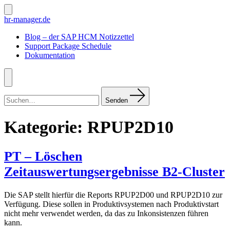
Zum
Inhalt
Suche
hr-manager.de
ein-/ausblenden
springen
Blog – der SAP HCM Notizzettel
Support Package Schedule
Dokumentation
Menü
Suchen
nach:
Senden
Kategorie:
RPUP2D10
PT – Löschen
Zeitauswertungsergebnisse B2-Cluster
Die SAP stellt hierfür die Reports RPUP2D00 und RPUP2D10 zur
Verfügung. Diese sollen in Produktivsystemen nach Produktivstart
nicht mehr verwendet werden, da das zu Inkonsistenzen führen
kann.