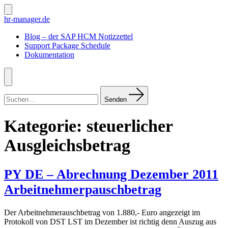
Zum
Inhalt
Suche
hr-manager.de
ein-/ausblenden
springen
Blog – der SAP HCM Notizzettel
Support Package Schedule
Dokumentation
Menü
Suchen
nach:
Senden
Kategorie:
steuerlicher
Ausgleichsbetrag
PY DE – Abrechnung Dezember 2011
Arbeitnehmerpauschbetrag
Der Arbeitnehmerauschbetrag von 1.880,- Euro angezeigt im
Protokoll von DST LST im Dezember ist richtig denn Auszug aus