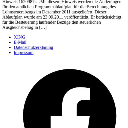
Hinweis 1620987:…Mit diesem Hinweis werden die Änderungen
für den amtlichen Programmablaufplan für die Berechnung des
Lohnsteuerabzugs im Dezember 2011 ausgeliefert. Dieser
Ablaufplan wurde am 23.09.2011 veröffentlicht. Er berücksichtigt
für die Besteuerung laufender Bezüge den steuerlichen
Ausgleichsbetrag in […]
XING
E-Mail
Datenschutzerklärung
Impressum
Ö
F
i
e
n
T