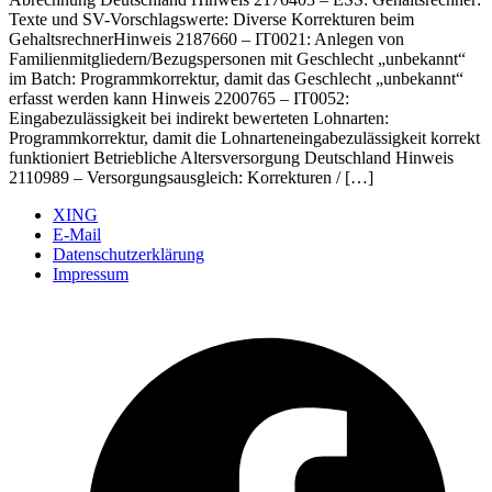
Texte und SV-Vorschlagswerte: Diverse Korrekturen beim
GehaltsrechnerHinweis 2187660 – IT0021: Anlegen von
Familienmitgliedern/Bezugspersonen mit Geschlecht „unbekannt“
im Batch: Programmkorrektur, damit das Geschlecht „unbekannt“
erfasst werden kann Hinweis 2200765 – IT0052:
Eingabezulässigkeit bei indirekt bewerteten Lohnarten:
Programmkorrektur, damit die Lohnarteneingabezulässigkeit korrekt
funktioniert Betriebliche Altersversorgung Deutschland Hinweis
2110989 – Versorgungsausgleich: Korrekturen / […]
XING
E-Mail
Datenschutzerklärung
Impressum
Ö
F
i
e
n
T