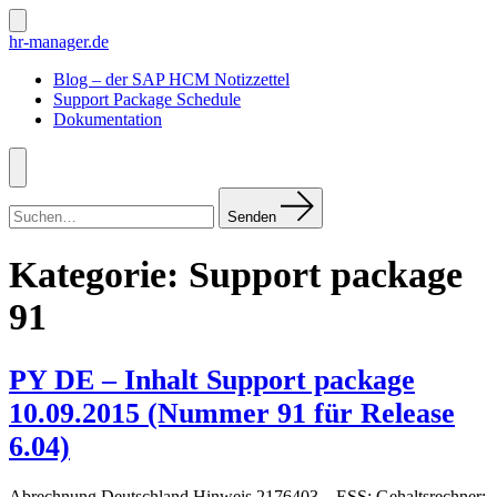
Zum
Inhalt
Suche
hr-manager.de
ein-/ausblenden
springen
Blog – der SAP HCM Notizzettel
Support Package Schedule
Dokumentation
Menü
Suchen
nach:
Senden
Kategorie:
Support package
91
PY DE – Inhalt Support package
10.09.2015 (Nummer 91 für Release
6.04)
Abrechnung Deutschland Hinweis 2176403 – ESS: Gehaltsrechner: