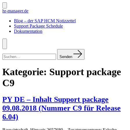
Zum
Inhalt
Suche
hr-manager.de
ein-/ausblenden
springen
Blog – der SAP HCM Notizzettel
Support Package Schedule
Dokumentation
Menü
Suchen
nach:
Senden
Kategorie:
Support package
C9
PY DE – Inhalt Support package
09.08.2018 (Nummer C9 für Release
6.04)
Bauwirtschaft Hinweis 2657680 – Zusatzversorgung: Falsche