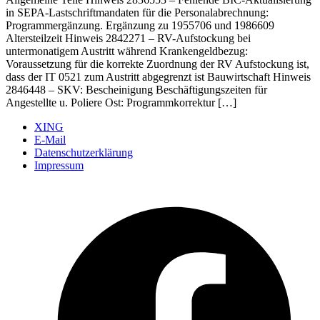
in SEPA-Lastschriftmandaten für die Personalabrechnung:
Programmergänzung. Ergänzung zu 1955706 und 1986609
Altersteilzeit Hinweis 2842271 – RV-Aufstockung bei
untermonatigem Austritt während Krankengeldbezug:
Voraussetzung für die korrekte Zuordnung der RV Aufstockung ist,
dass der IT 0521 zum Austritt abgegrenzt ist Bauwirtschaft Hinweis
2846448 – SKV: Bescheinigung Beschäftigungszeiten für
Angestellte u. Poliere Ost: Programmkorrektur […]
XING
E-Mail
Datenschutzerklärung
Impressum
Ö
F
i
e
n
T