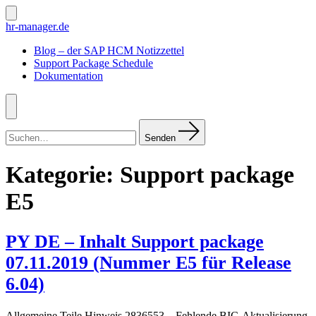
Zum
Inhalt
Suche
hr-manager.de
ein-/ausblenden
springen
Blog – der SAP HCM Notizzettel
Support Package Schedule
Dokumentation
Menü
Suchen
nach:
Senden
Kategorie:
Support package
E5
PY DE – Inhalt Support package
07.11.2019 (Nummer E5 für Release
6.04)
Allgemeine Teile Hinweis 2836553 – Fehlende BIC-Aktualisierung