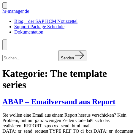
Zum
Inhalt
Suche
hr-manager.de
ein-/ausblenden
springen
Blog – der SAP HCM Notizzettel
Support Package Schedule
Dokumentation
Menü
Suchen
nach:
Senden
Kategorie:
The template
series
ABAP – Emailversand aus Report
Sie wollen eine Email aus einem Report heraus verschicken? Kein
Problem, mit nur ganz wenigen Zeilen Code läßt sich das
realisieren. REPORT zpxxxx_send_html_mail.
DATA: gr_send_request TYPE REF TO cl_bcs.DATA: gr_document 