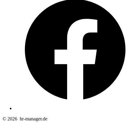
i
e
n
T
© 2026
hr-manager.de