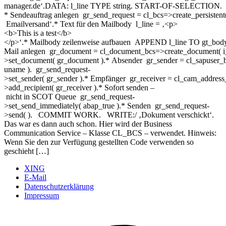
manager.de‘.DATA: l_line TYPE string. START-OF-SELECTION.
* Sendeauftrag anlegen gr_send_request = cl_bcs=>create_persistent( 
Emailversand‘.* Text für den Mailbody l_line = ‚<p>
<b>This is a test</b>
</p>‘.* Mailbody zeilenweise aufbauen APPEND l_line TO gt_bo
Mail anlegen gr_document = cl_document_bcs=>cr
>set_document( gr_document ).* Absender gr_sender = cl_sapuser_b
uname ). gr_send_request-
>set_sender( gr_sender ).* Empfänger gr_receiver = cl_cam_address_
>add_recipient( gr_receiver ).* Sofort senden –
nicht in SCOT Queue gr_send_request-
>set_send_immediately( abap_true ).* Senden gr_send_request-
>send( ). COMMIT WORK. WRITE:/ ‚Dokument verschickt‘.
Das war es dann auch schon. Hier wird der Business
Communication Service – Klasse CL_BCS – verwendet. Hinweis:
Wenn Sie den zur Verfügung gestellten Code verwenden so
geschieht […]
XING
E-Mail
Datenschutzerklärung
Impressum
Ö
F