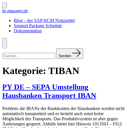
Zum
Inhalt
Suche
hr-manager.de
ein-/ausblenden
springen
Blog – der SAP HCM Notizzettel
Support Package Schedule
Dokumentation
Menü
Suchen
nach:
Senden
Kategorie:
TIBAN
PY DE – SEPA Umstellung
Hausbanken Transport IBAN
Problem: die IBANs der Bankkonten der Hausbanken werden nicht
automatisch transportiert und es besteht auch sonst keine
Möglichkeit des Transports. Das Produktivsystem ist aber gegen
Änderungen gesperrt. Abhilfe bietet hier Hinweis 1913503 – FI12: