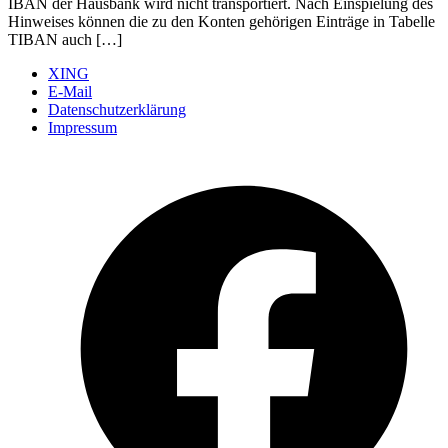
IBAN der Hausbank wird nicht transportiert. Nach Einspielung des
Hinweises können die zu den Konten gehörigen Einträge in Tabelle
TIBAN auch […]
XING
E-Mail
Datenschutzerklärung
Impressum
Ö
F
i
e
n
T