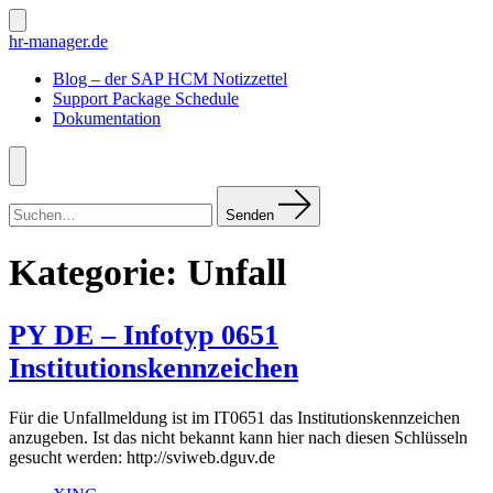
Zum
Inhalt
Suche
hr-manager.de
ein-/ausblenden
springen
Blog – der SAP HCM Notizzettel
Support Package Schedule
Dokumentation
Menü
Suchen
nach:
Senden
Kategorie:
Unfall
PY DE – Infotyp 0651
Institutionskennzeichen
Für die Unfallmeldung ist im IT0651 das Institutionskennzeichen
anzugeben. Ist das nicht bekannt kann hier nach diesen Schlüsseln
gesucht werden: http://sviweb.dguv.de