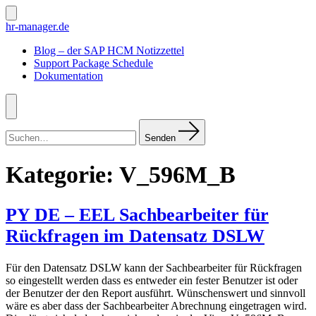
Zum
Inhalt
Suche
hr-manager.de
ein-/ausblenden
springen
Blog – der SAP HCM Notizzettel
Support Package Schedule
Dokumentation
Menü
Suchen
nach:
Senden
Kategorie:
V_596M_B
PY DE – EEL Sachbearbeiter für
Rückfragen im Datensatz DSLW
Für den Datensatz DSLW kann der Sachbearbeiter für Rückfragen
so eingestellt werden dass es entweder ein fester Benutzer ist oder
der Benutzer der den Report ausführt. Wünschenswert und sinnvoll
wäre es aber dass der Sachbearbeiter Abrechnung eingetragen wird.