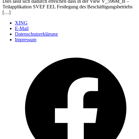
Dies lässt sich dadurch erreichen dass in der View V_596M_B –
Teilapplikation SVEF EEL Festlegung des Beschäftigungsbetriebs
[…]
XING
E-Mail
Datenschutzerklärung
Impressum
Ö
F
i
e
n
T