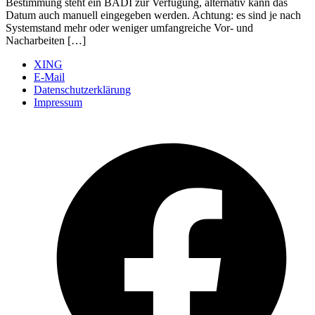
Bestimmung steht ein BADI zur Verfügung, alternativ kann das
Datum auch manuell eingegeben werden. Achtung: es sind je nach
Systemstand mehr oder weniger umfangreiche Vor- und
Nacharbeiten […]
XING
E-Mail
Datenschutzerklärung
Impressum
Ö
F
i
e
n
T