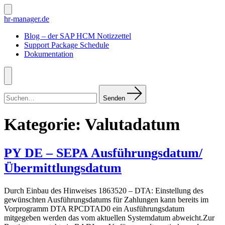
Zum
Inhalt
Suche
hr-manager.de
ein-/ausblenden
springen
Blog – der SAP HCM Notizzettel
Support Package Schedule
Dokumentation
Menü
Suchen
nach:
Senden
Kategorie:
Valutadatum
PY DE – SEPA Ausführungsdatum/
Übermittlungsdatum
Durch Einbau des Hinweises 1863520 – DTA: Einstellung des
gewünschten Ausführungsdatums für Zahlungen kann bereits im
Vorprogramm DTA RPCDTAD0 ein Ausführungsdatum
mitgegeben werden das vom aktuellen Systemdatum abweicht.Zur