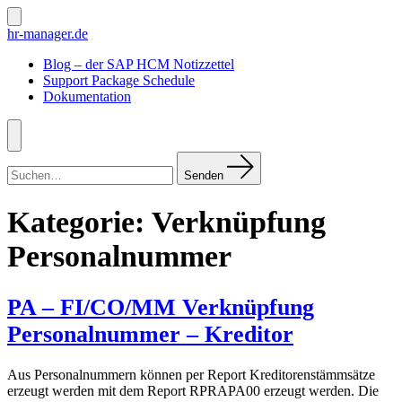
Zum
Inhalt
Suche
hr-manager.de
ein-/ausblenden
springen
Blog – der SAP HCM Notizzettel
Support Package Schedule
Dokumentation
Menü
Suchen
nach:
Senden
Kategorie:
Verknüpfung
Personalnummer
PA – FI/CO/MM Verknüpfung
Personalnummer – Kreditor
Aus Personalnummern können per Report Kreditorenstämmsätze
erzeugt werden mit dem Report RPRAPA00 erzeugt werden. Die