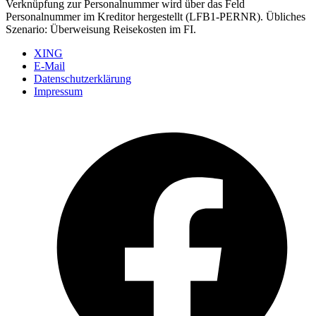
Verknüpfung zur Personalnummer wird über das Feld
Personalnummer im Kreditor hergestellt (LFB1-PERNR). Übliches
Szenario: Überweisung Reisekosten im FI.
XING
E-Mail
Datenschutzerklärung
Impressum
Ö
F
i
e
n
T