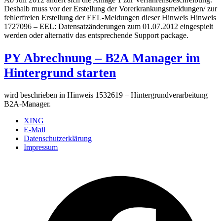
Deshalb muss vor der Erstellung der Vorerkrankungsmeldungen/ zur
fehlerfreien Erstellung der EEL-Meldungen dieser Hinweis Hinweis
1727096 – EEL: Datensatzänderungen zum 01.07.2012 eingespielt
werden oder alternativ das entsprechende Support package.
PY Abrechnung – B2A Manager im
Hintergrund starten
wird beschrieben in Hinweis 1532619 – Hintergrundverarbeitung
B2A-Manager.
XING
E-Mail
Datenschutzerklärung
Impressum
Ö
F
i
e
n
T