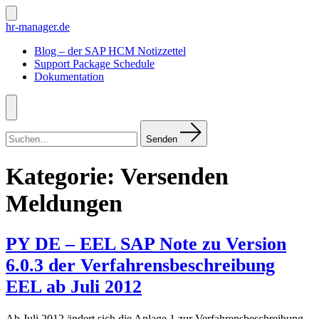
Zum
Inhalt
Suche
hr-manager.de
ein-/ausblenden
springen
Blog – der SAP HCM Notizzettel
Support Package Schedule
Dokumentation
Menü
Suchen
nach:
Senden
Kategorie:
Versenden
Meldungen
PY DE – EEL SAP Note zu Version
6.0.3 der Verfahrensbeschreibung
EEL ab Juli 2012
Ab Juli 2012 ändert sich die Anlage 1 zur Verfahrensbeschreibung.