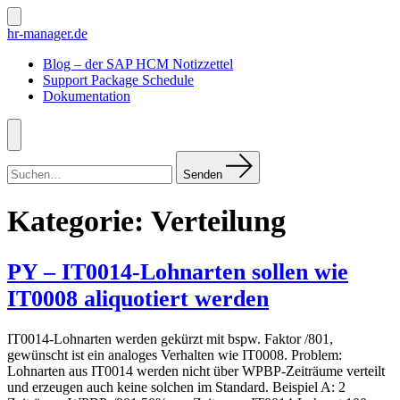
Zum
Inhalt
Suche
hr-manager.de
ein-/ausblenden
springen
Blog – der SAP HCM Notizzettel
Support Package Schedule
Dokumentation
Menü
Suchen
nach:
Senden
Kategorie:
Verteilung
PY – IT0014-Lohnarten sollen wie
IT0008 aliquotiert werden
IT0014-Lohnarten werden gekürzt mit bspw. Faktor /801,
gewünscht ist ein analoges Verhalten wie IT0008. Problem:
Lohnarten aus IT0014 werden nicht über WPBP-Zeiträume verteilt
und erzeugen auch keine solchen im Standard. Beispiel A: 2