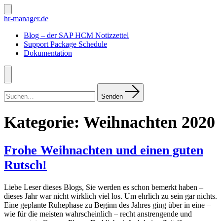
Zum
Inhalt
Suche
hr-manager.de
ein-/ausblenden
springen
Blog – der SAP HCM Notizzettel
Support Package Schedule
Dokumentation
Menü
Suchen
nach:
Senden
Kategorie:
Weihnachten 2020
Frohe Weihnachten und einen guten
Rutsch!
Liebe Leser dieses Blogs, Sie werden es schon bemerkt haben –
dieses Jahr war nicht wirklich viel los. Um ehrlich zu sein gar nichts.
Eine geplante Ruhephase zu Beginn des Jahres ging über in eine –
wie für die meisten wahrscheinlich – recht anstrengende und