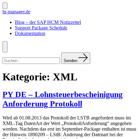
Zum
Inhalt
Suche
hr-manager.de
ein-/ausblenden
springen
Blog – der SAP HCM Notizzettel
Support Package Schedule
Dokumentation
Menü
Suchen
nach:
Senden
Kategorie:
XML
PY DE – Lohnsteuerbescheinigung
Anforderung Protokoll
Wird ab 01.08.2013 das Protokoll der LSTB angefordert muss im
XML-Tag DatenArt der Wert „ProtokollAnforderung“ angegeben
werden. Nachdem das erst im September-Package enthalten ist muss
der Hinweis 1890209 – LStB: Änderung der Datenart bei der