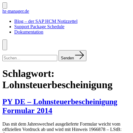
Zum
Inhalt
Suche
hr-manager.de
ein-/ausblenden
springen
Blog – der SAP HCM Notizzettel
Support Package Schedule
Dokumentation
Menü
Suchen
nach:
Senden
Schlagwort:
Lohnsteuerbescheinigung
PY DE – Lohnsteuerbescheinigung
Formular 2014
Das mit dem Jahreswechsel ausgelieferte Formular weicht vom
offiziellen Vordruck ab und wird mit Hinweis 1966878 – LStB: