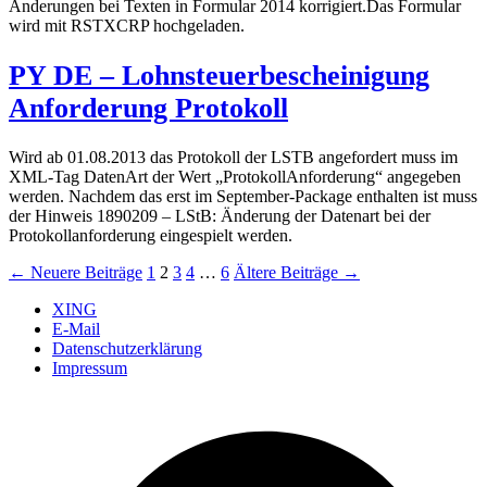
Änderungen bei Texten in Formular 2014 korrigiert.Das Formular
wird mit RSTXCRP hochgeladen.
PY DE – Lohnsteuerbescheinigung
Anforderung Protokoll
Wird ab 01.08.2013 das Protokoll der LSTB angefordert muss im
XML-Tag DatenArt der Wert „ProtokollAnforderung“ angegeben
werden. Nachdem das erst im September-Package enthalten ist muss
der Hinweis 1890209 – LStB: Änderung der Datenart bei der
Protokollanforderung eingespielt werden.
Seitennummerierung
←
Neuere
Beiträge
1
2
3
4
…
6
Ältere
Beiträge
→
der
XING
E-Mail
Beiträge
Datenschutzerklärung
Impressum
Ö
F
i
e
n