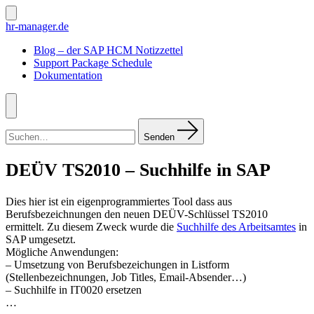
Zum
Inhalt
Suche
hr-manager.de
ein-/ausblenden
springen
Blog – der SAP HCM Notizzettel
Support Package Schedule
Dokumentation
Menü
Suchen
nach:
Senden
DEÜV TS2010 – Suchhilfe in SAP
Dies hier ist ein eigenprogrammiertes Tool dass aus
Berufsbezeichnungen den neuen DEÜV-Schlüssel TS2010
ermittelt. Zu diesem Zweck wurde die
Suchhilfe des Arbeitsamtes
in
SAP umgesetzt.
Mögliche Anwendungen:
– Umsetzung von Berufsbezeichungen in Listform
(Stellenbezeichnungen, Job Titles, Email-Absender…)
– Suchhilfe in IT0020 ersetzen
…