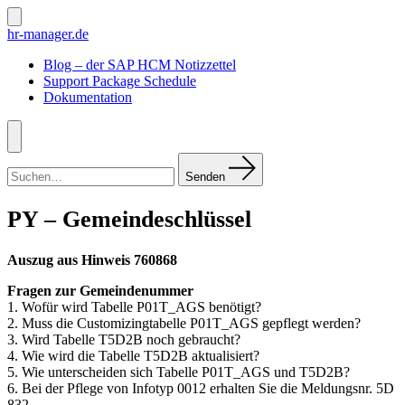
Zum
Inhalt
Suche
hr-manager.de
ein-/ausblenden
springen
Blog – der SAP HCM Notizzettel
Support Package Schedule
Dokumentation
Menü
Suchen
nach:
Senden
PY – Gemeindeschlüssel
Auszug aus Hinweis 760868
Fragen zur Gemeindenummer
1. Wofür wird Tabelle P01T_AGS benötigt?
2. Muss die Customizingtabelle P01T_AGS gepflegt werden?
3. Wird Tabelle T5D2B noch gebraucht?
4. Wie wird die Tabelle T5D2B aktualisiert?
5. Wie unterscheiden sich Tabelle P01T_AGS und T5D2B?
6. Bei der Pflege von Infotyp 0012 erhalten Sie die Meldungsnr. 5D
832