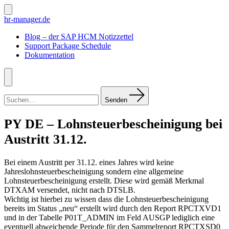
Zum
Inhalt
Suche
hr-manager.de
ein-/ausblenden
springen
Blog – der SAP HCM Notizzettel
Support Package Schedule
Dokumentation
Menü
Suchen
nach:
Senden
PY DE – Lohnsteuerbescheinigung bei
Austritt 31.12.
Bei einem Austritt per 31.12. eines Jahres wird keine
Jahreslohnsteuerbescheinigung sondern eine allgemeine
Lohnsteuerbescheinigung erstellt. Diese wird gemäß Merkmal
DTXAM versendet, nicht nach DTSLB.
Wichtig ist hierbei zu wissen dass die Lohnsteuerbescheinigung
bereits im Status „neu“ erstellt wird durch den Report RPCTXVD1
und in der Tabelle P01T_ADMIN im Feld AUSGP lediglich eine
eventuell abweichende Periode für den Sammelreport RPCTXSD0