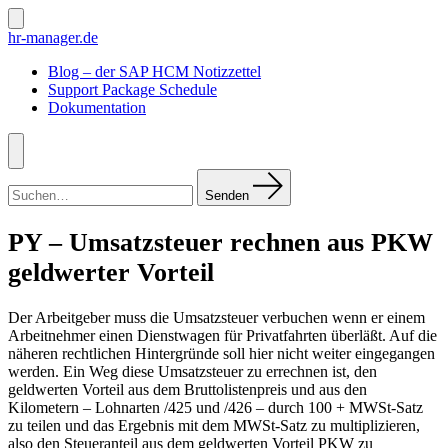
Zum
Inhalt
Suche
hr-manager.de
ein-/ausblenden
springen
Blog – der SAP HCM Notizzettel
Support Package Schedule
Dokumentation
Menü
Suchen
nach:
Senden
PY – Umsatzsteuer rechnen aus PKW
geldwerter Vorteil
Der Arbeitgeber muss die Umsatzsteuer verbuchen wenn er einem
Arbeitnehmer einen Dienstwagen für Privatfahrten überläßt. Auf die
näheren rechtlichen Hintergründe soll hier nicht weiter eingegangen
werden. Ein Weg diese Umsatzsteuer zu errechnen ist, den
geldwerten Vorteil aus dem Bruttolistenpreis und aus den
Kilometern – Lohnarten /425 und /426 – durch 100 + MWSt-Satz
zu teilen und das Ergebnis mit dem MWSt-Satz zu multiplizieren,
also den Steueranteil aus dem geldwerten Vorteil PKW zu