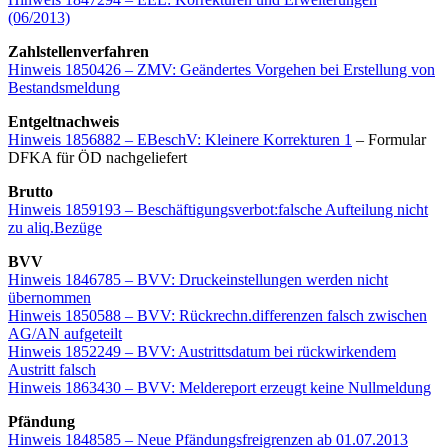
(06/2013)
Zahlstellenverfahren
Hinweis 1850426 – ZMV: Geändertes Vorgehen bei Erstellung von
Bestandsmeldung
Entgeltnachweis
Hinweis 1856882 – EBeschV: Kleinere Korrekturen 1
– Formular
DFKA für ÖD nachgeliefert
Brutto
Hinweis 1859193 – Beschäftigungsverbot:falsche Aufteilung nicht
zu aliq.Bezüge
BVV
Hinweis 1846785 – BVV: Druckeinstellungen werden nicht
übernommen
Hinweis 1850588 – BVV: Rückrechn.differenzen falsch zwischen
AG/AN aufgeteilt
Hinweis 1852249 – BVV: Austrittsdatum bei rückwirkendem
Austritt falsch
Hinweis 1863430 – BVV: Meldereport erzeugt keine Nullmeldung
Pfändung
Hinweis 1848585 – Neue Pfändungsfreigrenzen ab 01.07.2013