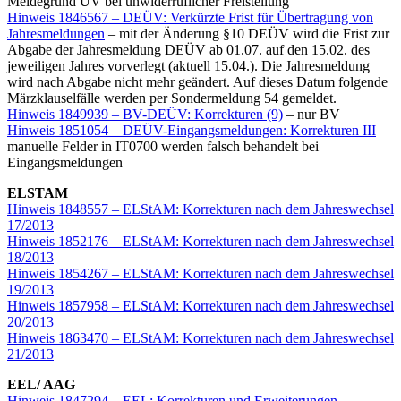
Meldegrund UV bei unwiderruflicher Freistellung
Hinweis 1846567 – DEÜV: Verkürzte Frist für Übertragung von
Jahresmeldungen
– mit der Änderung §10 DEÜV wird die Frist zur
Abgabe der Jahresmeldung DEÜV ab 01.07. auf den 15.02. des
jeweiligen Jahres vorverlegt (aktuell 15.04.). Die Jahresmeldung
wird nach Abgabe nicht mehr geändert. Auf dieses Datum folgende
Märzklauselfälle werden per Sondermeldung 54 gemeldet.
Hinweis 1849939 – BV-DEÜV: Korrekturen (9)
– nur BV
Hinweis 1851054 – DEÜV-Eingangsmeldungen: Korrekturen III
–
manuelle Felder in IT0700 werden falsch behandelt bei
Eingangsmeldungen
ELSTAM
Hinweis 1848557 – ELStAM: Korrekturen nach dem Jahreswechsel
17/2013
Hinweis 1852176 – ELStAM: Korrekturen nach dem Jahreswechsel
18/2013
Hinweis 1854267 – ELStAM: Korrekturen nach dem Jahreswechsel
19/2013
Hinweis 1857958 – ELStAM: Korrekturen nach dem Jahreswechsel
20/2013
Hinweis 1863470 – ELStAM: Korrekturen nach dem Jahreswechsel
21/2013
EEL/ AAG
Hinweis 1847294 – EEL: Korrekturen und Erweiterungen