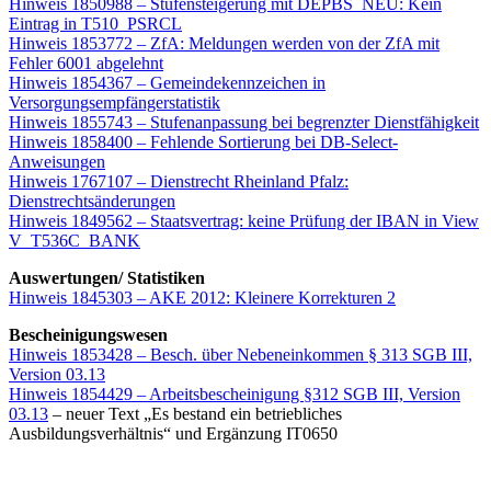
Hinweis 1850988 – Stufensteigerung mit DEPBS_NEU: Kein
Eintrag in T510_PSRCL
Hinweis 1853772 – ZfA: Meldungen werden von der ZfA mit
Fehler 6001 abgelehnt
Hinweis 1854367 – Gemeindekennzeichen in
Versorgungsempfängerstatistik
Hinweis 1855743 – Stufenanpassung bei begrenzter Dienstfähigkeit
Hinweis 1858400 – Fehlende Sortierung bei DB-Select-
Anweisungen
Hinweis 1767107 – Dienstrecht Rheinland Pfalz:
Dienstrechtsänderungen
Hinweis 1849562 – Staatsvertrag: keine Prüfung der IBAN in View
V_T536C_BANK
Auswertungen/ Statistiken
Hinweis 1845303 – AKE 2012: Kleinere Korrekturen 2
Bescheinigungswesen
Hinweis 1853428 – Besch. über Nebeneinkommen § 313 SGB III,
Version 03.13
Hinweis 1854429 – Arbeitsbescheinigung §312 SGB III, Version
03.13
– neuer Text „Es bestand ein betriebliches
Ausbildungsverhältnis“ und Ergänzung IT0650