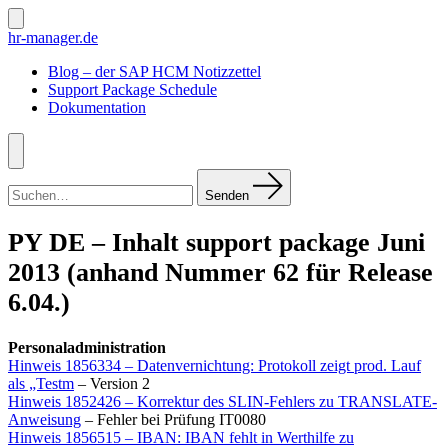
Zum
Inhalt
Suche
hr-manager.de
ein-/ausblenden
springen
Blog – der SAP HCM Notizzettel
Support Package Schedule
Dokumentation
Menü
Suchen
nach:
Senden
PY DE – Inhalt support package Juni
2013 (anhand Nummer 62 für Release
6.04.)
Personaladministration
Hinweis 1856334 – Datenvernichtung: Protokoll zeigt prod. Lauf
als „Testm
– Version 2
Hinweis 1852426 – Korrektur des SLIN-Fehlers zu TRANSLATE-
Anweisung
– Fehler bei Prüfung IT0080
Hinweis 1856515 – IBAN: IBAN fehlt in Werthilfe zu