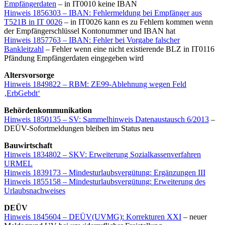
Empfängerdaten
– in IT0010 keine IBAN
Hinweis 1856303 – IBAN: Fehlermeldung bei Empfänger aus
T521B in IT 0026
– in IT0026 kann es zu Fehlern kommen wenn
der Empfängerschlüssel Kontonummer und IBAN hat
Hinweis 1857763 – IBAN: Fehler bei Vorgabe falscher
Bankleitzahl
– Fehler wenn eine nicht existierende BLZ in IT0116
Pfändung Empfängerdaten eingegeben wird
Altersvorsorge
Hinweis 1849822 – RBM: ZE99-Ablehnung wegen Feld
‚ErbGebdt‘
Behördenkommunikation
Hinweis 1850135 – SV: Sammelhinweis Datenaustausch 6/2013
–
DEÜV-Sofortmeldungen bleiben im Status neu
Bauwirtschaft
Hinweis 1834802 – SKV: Erweiterung Sozialkassenverfahren
URMEL
Hinweis 1839173 – Mindesturlaubsvergütung: Ergänzungen III
Hinweis 1855158 – Mindesturlaubsvergütung: Erweiterung des
Urlaubsnachweises
DEÜV
Hinweis 1845604 – DEÜV(UVMG): Korrekturen XXI
– neuer