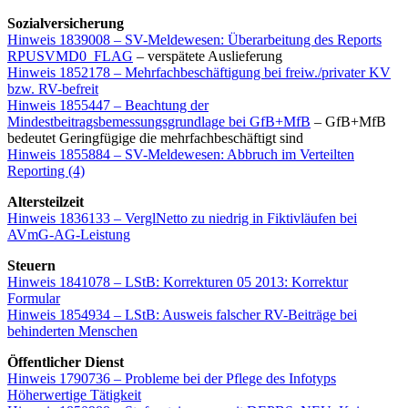
Sozialversicherung
Hinweis 1839008 – SV-Meldewesen: Überarbeitung des Reports
RPUSVMD0_FLAG
– verspätete Auslieferung
Hinweis 1852178 – Mehrfachbeschäftigung bei freiw./privater KV
bzw. RV-befreit
Hinweis 1855447 – Beachtung der
Mindestbeitragsbemessungsgrundlage bei GfB+MfB
– GfB+MfB
bedeutet Geringfügige die mehrfachbeschäftigt sind
Hinweis 1855884 – SV-Meldewesen: Abbruch im Verteilten
Reporting (4)
Altersteilzeit
Hinweis 1836133 – VerglNetto zu niedrig in Fiktivläufen bei
AVmG-AG-Leistung
Steuern
Hinweis 1841078 – LStB: Korrekturen 05 2013: Korrektur
Formular
Hinweis 1854934 – LStB: Ausweis falscher RV-Beiträge bei
behinderten Menschen
Öffentlicher Dienst
Hinweis 1790736 – Probleme bei der Pflege des Infotyps
Höherwertige Tätigkeit