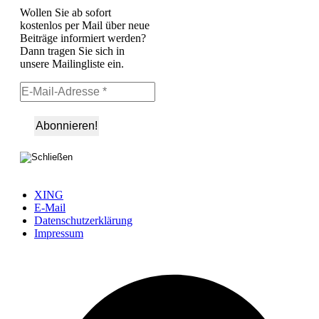
Wollen Sie ab sofort
kostenlos per Mail über neue
Beiträge informiert werden?
Dann tragen Sie sich in
unsere Mailingliste ein.
XING
E-Mail
Datenschutzerklärung
Impressum
Ö
F
i
e
n