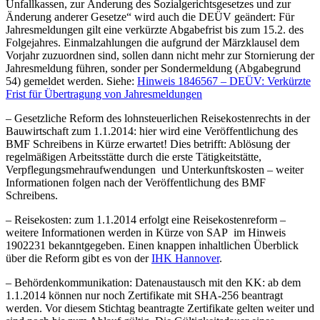
Unfallkassen, zur Änderung des Sozialgerichtsgesetzes und zur
Änderung anderer Gesetze“ wird auch die DEÜV geändert: Für
Jahresmeldungen gilt eine verkürzte Abgabefrist bis zum 15.2. des
Folgejahres. Einmalzahlungen die aufgrund der Märzklausel dem
Vorjahr zuzuordnen sind, sollen dann nicht mehr zur Stornierung der
Jahresmeldung führen, sonder per Sondermeldung (Abgabegrund
54) gemeldet werden. Siehe:
Hinweis 1846567 – DEÜV: Verkürzte
Frist für Übertragung von Jahresmeldungen
– Gesetzliche Reform des lohnsteuerlichen Reisekostenrechts in der
Bauwirtschaft zum 1.1.2014: hier wird eine Veröffentlichung des
BMF Schreibens in Kürze erwartet! Dies betrifft: Ablösung der
regelmäßigen Arbeitsstätte durch die erste Tätigkeitstätte,
Verpflegungsmehraufwendungen und Unterkunftskosten – weiter
Informationen folgen nach der Veröffentlichung des BMF
Schreibens.
– Reisekosten: zum 1.1.2014 erfolgt eine Reisekostenreform –
weitere Informationen werden in Kürze von SAP im Hinweis
1902231 bekanntgegeben. Einen knappen inhaltlichen Überblick
über die Reform gibt es von der
IHK Hannover
.
– Behördenkommunikation: Datenaustausch mit den KK: ab dem
1.1.2014 können nur noch Zertifikate mit SHA-256 beantragt
werden. Vor diesem Stichtag beantragte Zertifikate gelten weiter und