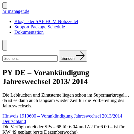
Zum
Inhalt
Suche
hr-manager.de
ein-/ausblenden
springen
Blog – der SAP HCM Notizzettel
Support Package Schedule
Dokumentation
Menü
Suchen
nach:
Senden
PY DE – Vorankündigung
Jahreswechsel 2013/ 2014
Die Lebkuchen und Zimtsterne liegen schon im Supermarktregal…
da ist es dann auch langsam wieder Zeit für die Vorbereitung des
Jahreswechsels.
Hinweis 1910600 – Vorankündigung Jahreswechsel 2013/2014
Deutschland
Die Verfügbarkeit der SPs – 68 für 6.04 und A2 für 6.00 – ist für
KW 49 geplant (erste Dezemberwoche).