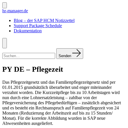
Zum
Inhalt
Suche
hr-manager.de
ein-/ausblenden
springen
Blog – der SAP HCM Notizzettel
Support Package Schedule
Dokumentation
Menü
Suchen
nach:
Senden
PY DE – Pflegezeit
Das Pflegezeitgesetz und das Familienpflegezeitgesetz sind per
01.01.2015 grundsätzlich überarbeitet und enger miteinander
verzahnt worden. Die Kurzzeitpflege bis zu 10 Arbeitstagen wird
nun durch eine Lohnersatzleistung – zahlbar von der
Pflegeversicherung des Pflegebedürftigen – zusätzlich abgesichert
und es besteht ein Rechtsanspruch auf Familienpflegezeit von 24
Monaten (Reduzierung der Arbeitszeit auf bis zu 15 Stunden/
Monat). Für die korrekte Abbildung wurden in SAP neue
Abwesenheiten ausgeliefert.