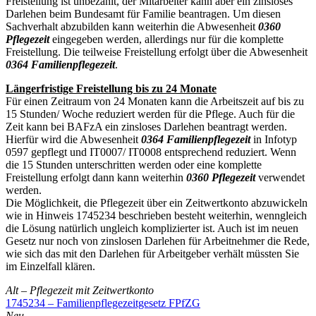
Freistellung ist unbezahlt, der Mitarbeiter kann aber ein zinsloses
Darlehen beim Bundesamt für Familie beantragen. Um diesen
Sachverhalt abzubilden kann weiterhin die Abwesenheit
0360
Pflegezeit
eingegeben werden, allerdings nur für die komplette
Freistellung. Die teilweise Freistellung erfolgt über die Abwesenheit
0364 Familienpflegezeit
.
Längerfristige Freistellung bis zu 24 Monate
Für einen Zeitraum von 24 Monaten kann die Arbeitszeit auf bis zu
15 Stunden/ Woche reduziert werden für die Pflege. Auch für die
Zeit kann bei BAFzA ein zinsloses Darlehen beantragt werden.
Hierfür wird die Abwesenheit
0364 Familienpflegezeit
in Infotyp
0597 gepflegt und IT0007/ IT0008 entsprechend reduziert. Wenn
die 15 Stunden unterschritten werden oder eine komplette
Freistellung erfolgt dann kann weiterhin
0360 Pflegezeit
verwendet
werden.
Die Möglichkeit, die Pflegezeit über ein Zeitwertkonto abzuwickeln
wie in Hinweis 1745234 beschrieben besteht weiterhin, wenngleich
die Lösung natürlich ungleich komplizierter ist. Auch ist im neuen
Gesetz nur noch von zinslosen Darlehen für Arbeitnehmer die Rede,
wie sich das mit den Darlehen für Arbeitgeber verhält müssten Sie
im Einzelfall klären.
Alt – Pflegezeit mit Zeitwertkonto
1745234 – Familienpflegezeitgesetz FPfZG
Neu