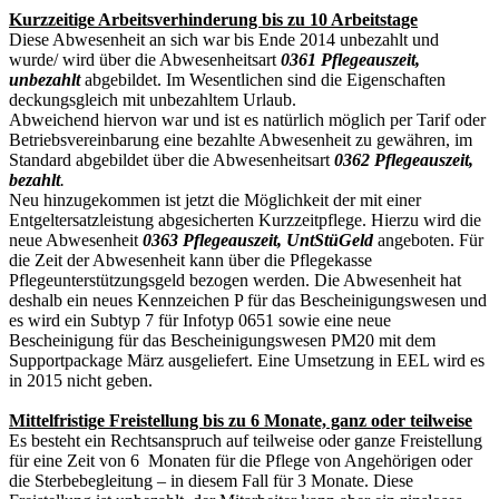
Kurzzeitige Arbeitsverhinderung bis zu 10 Arbeitstage
Diese Abwesenheit an sich war bis Ende 2014 unbezahlt und
wurde/ wird über die Abwesenheitsart
0361 Pflegeauszeit,
unbezahlt
abgebildet. Im Wesentlichen sind die Eigenschaften
deckungsgleich mit unbezahltem Urlaub.
Abweichend hiervon war und ist es natürlich möglich per Tarif oder
Betriebsvereinbarung eine bezahlte Abwesenheit zu gewähren, im
Standard abgebildet über die Abwesenheitsart
0362 Pflegeauszeit,
bezahlt
.
Neu hinzugekommen ist jetzt die Möglichkeit der mit einer
Entgeltersatzleistung abgesicherten Kurzzeitpflege. Hierzu wird die
neue Abwesenheit
0363 Pflegeauszeit, UntStüGeld
angeboten. Für
die Zeit der Abwesenheit kann über die Pflegekasse
Pflegeunterstützungsgeld bezogen werden. Die Abwesenheit hat
deshalb ein neues Kennzeichen P für das Bescheinigungswesen und
es wird ein Subtyp 7 für Infotyp 0651 sowie eine neue
Bescheinigung für das Bescheinigungswesen PM20 mit dem
Supportpackage März ausgeliefert. Eine Umsetzung in EEL wird es
in 2015 nicht geben.
Mittelfristige Freistellung bis zu 6 Monate, ganz oder teilweise
Es besteht ein Rechtsanspruch auf teilweise oder ganze Freistellung
für eine Zeit von 6 Monaten für die Pflege von Angehörigen oder
die Sterbebegleitung – in diesem Fall für 3 Monate. Diese