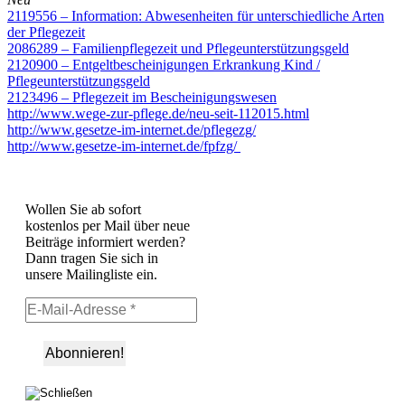
2119556 – Information: Abwesenheiten für unterschiedliche Arten
der Pflegezeit
2086289 – Familienpflegezeit und Pflegeunterstützungsgeld
2120900 – Entgeltbescheinigungen Erkrankung Kind /
Pflegeunterstützungsgeld
2123496 – Pflegezeit im Bescheinigungswesen
http://www.wege-zur-pflege.de/neu-seit-112015.html
http://www.gesetze-im-internet.de/pflegezg/
http://www.gesetze-im-internet.de/fpfzg/
Wollen Sie ab sofort
kostenlos per Mail über neue
Beiträge informiert werden?
Dann tragen Sie sich in
unsere Mailingliste ein.