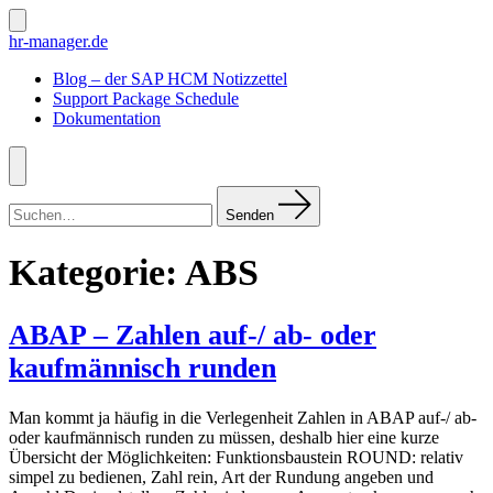
Zum
Inhalt
Suche
hr-manager.de
ein-/ausblenden
springen
Blog – der SAP HCM Notizzettel
Support Package Schedule
Dokumentation
Menü
Suchen
nach:
Senden
Kategorie:
ABS
ABAP – Zahlen auf-/ ab- oder
kaufmännisch runden
Man kommt ja häufig in die Verlegenheit Zahlen in ABAP auf-/ ab-
oder kaufmännisch runden zu müssen, deshalb hier eine kurze
Übersicht der Möglichkeiten: Funktionsbaustein ROUND: relativ
simpel zu bedienen, Zahl rein, Art der Rundung angeben und