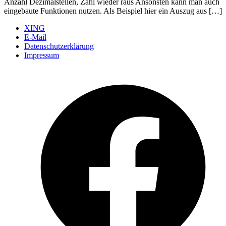
Anzahl Dezimalstellen, Zahl wieder raus Ansonsten kann man auch
eingebaute Funktionen nutzen. Als Beispiel hier ein Auszug aus […]
XING
E-Mail
Datenschutzerklärung
Impressum
Ö
F
i
e
n
T