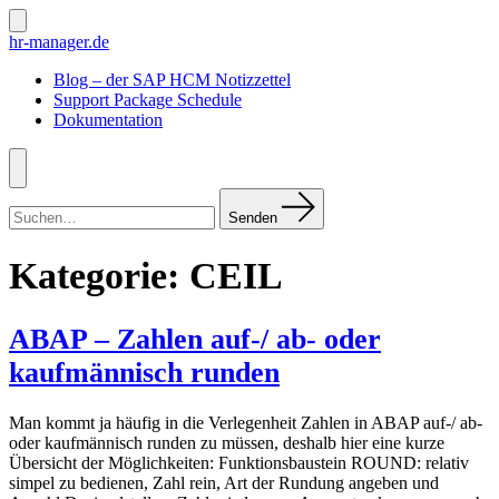
Zum
Inhalt
Suche
hr-manager.de
ein-/ausblenden
springen
Blog – der SAP HCM Notizzettel
Support Package Schedule
Dokumentation
Menü
Suchen
nach:
Senden
Kategorie:
CEIL
ABAP – Zahlen auf-/ ab- oder
kaufmännisch runden
Man kommt ja häufig in die Verlegenheit Zahlen in ABAP auf-/ ab-
oder kaufmännisch runden zu müssen, deshalb hier eine kurze
Übersicht der Möglichkeiten: Funktionsbaustein ROUND: relativ
simpel zu bedienen, Zahl rein, Art der Rundung angeben und