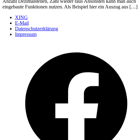
Anzahl Dezimalstellen, Zahl wieder raus Ansonsten kann man auch
eingebaute Funktionen nutzen. Als Beispiel hier ein Auszug aus […]
XING
E-Mail
Datenschutzerklärung
Impressum
Ö
F
i
e
n
T