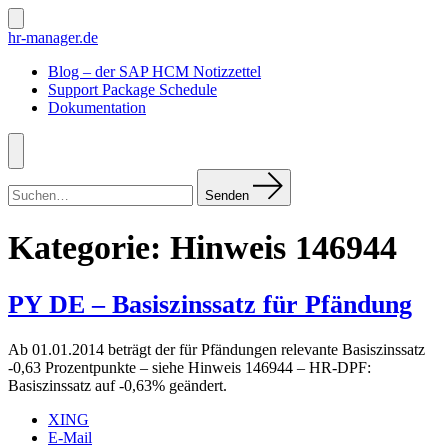
Zum
Inhalt
Suche
hr-manager.de
ein-/ausblenden
springen
Blog – der SAP HCM Notizzettel
Support Package Schedule
Dokumentation
Menü
Suchen
nach:
Senden
Kategorie:
Hinweis 146944
PY DE – Basiszinssatz für Pfändung
Ab 01.01.2014 beträgt der für Pfändungen relevante Basiszinssatz
-0,63 Prozentpunkte – siehe Hinweis 146944 – HR-DPF:
Basiszinssatz auf -0,63% geändert.
XING
E-Mail