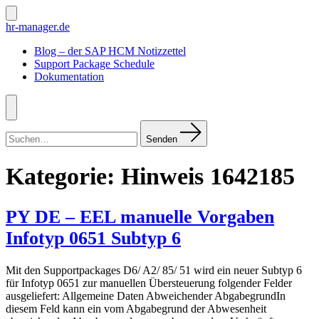
Zum
Inhalt
Suche
hr-manager.de
ein-/ausblenden
springen
Blog – der SAP HCM Notizzettel
Support Package Schedule
Dokumentation
Menü
Suchen
nach:
Senden
Kategorie:
Hinweis 1642185
PY DE – EEL manuelle Vorgaben
Infotyp 0651 Subtyp 6
Mit den Supportpackages D6/ A2/ 85/ 51 wird ein neuer Subtyp 6
für Infotyp 0651 zur manuellen Übersteuerung folgender Felder
ausgeliefert: Allgemeine Daten Abweichender AbgabegrundIn
diesem Feld kann ein vom Abgabegrund der Abwesenheit