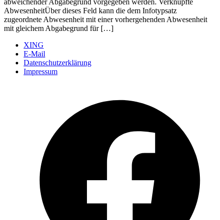
abweichender Abgabegrund vorgegeben werden. Verknüpfte
AbwesenheitÜber dieses Feld kann die dem Infotypsatz
zugeordnete Abwesenheit mit einer vorhergehenden Abwesenheit
mit gleichem Abgabegrund für […]
XING
E-Mail
Datenschutzerklärung
Impressum
Ö
F
i
e
n
T