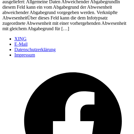
ausgeliefert: Allgemeine Daten Abweichender AbgabegrundIn
diesem Feld kann ein vom Abgabegrund der Abwesenheit
abweichender Abgabegrund vorgegeben werden. Verknüpfte
AbwesenheitÜber dieses Feld kann die dem Infotypsatz
zugeordnete Abwesenheit mit einer vorhergehenden Abwesenheit
mit gleichem Abgabegrund für […]
XING
E-Mail
Datenschutzerklärung
Impressum
Ö
F
i
e
n
T