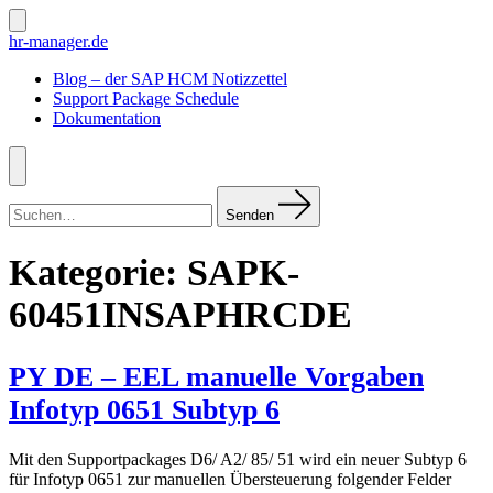
Zum
Inhalt
Suche
hr-manager.de
ein-/ausblenden
springen
Blog – der SAP HCM Notizzettel
Support Package Schedule
Dokumentation
Menü
Suchen
nach:
Senden
Kategorie:
SAPK-
60451INSAPHRCDE
PY DE – EEL manuelle Vorgaben
Infotyp 0651 Subtyp 6
Mit den Supportpackages D6/ A2/ 85/ 51 wird ein neuer Subtyp 6
für Infotyp 0651 zur manuellen Übersteuerung folgender Felder