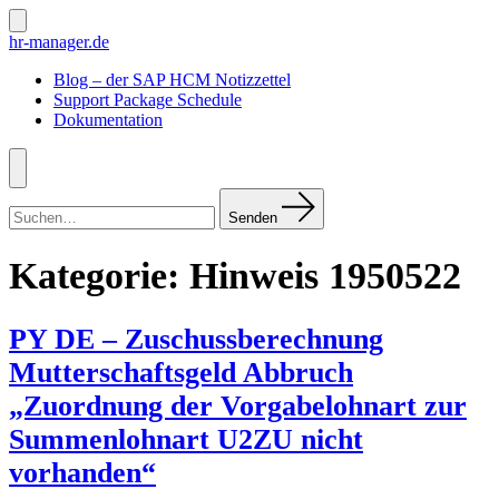
Zum
Inhalt
Suche
hr-manager.de
ein-/ausblenden
springen
Blog – der SAP HCM Notizzettel
Support Package Schedule
Dokumentation
Menü
Suchen
nach:
Senden
Kategorie:
Hinweis 1950522
PY DE – Zuschussberechnung
Mutterschaftsgeld Abbruch
„Zuordnung der Vorgabelohnart zur
Summenlohnart U2ZU nicht
vorhanden“