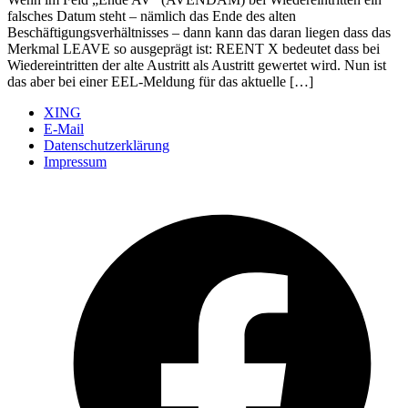
falsches Datum steht – nämlich das Ende des alten
Beschäftigungsverhältnisses – dann kann das daran liegen dass das
Merkmal LEAVE so ausgeprägt ist: REENT X bedeutet dass bei
Wiedereintritten der alte Austritt als Austritt gewertet wird. Nun ist
das aber bei einer EEL-Meldung für das aktuelle […]
XING
E-Mail
Datenschutzerklärung
Impressum
Ö
F
i
e
n
T