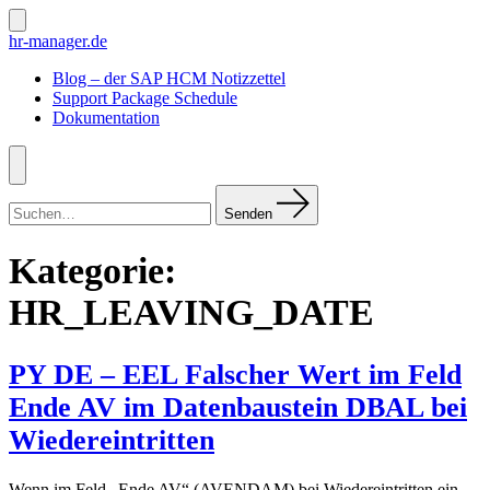
Zum
Inhalt
Suche
hr-manager.de
ein-/ausblenden
springen
Blog – der SAP HCM Notizzettel
Support Package Schedule
Dokumentation
Menü
Suchen
nach:
Senden
Kategorie:
HR_LEAVING_DATE
PY DE – EEL Falscher Wert im Feld
Ende AV im Datenbaustein DBAL bei
Wiedereintritten
Wenn im Feld „Ende AV“ (AVENDAM) bei Wiedereintritten ein