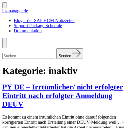
Zum
Inhalt
Suche
hr-manager.de
ein-/ausblenden
springen
Blog – der SAP HCM Notizzettel
Support Package Schedule
Dokumentation
Menü
Suchen
nach:
Senden
Kategorie:
inaktiv
PY DE – Irrtümlicher/ nicht erfolgter
Eintritt nach erfolgter Anmeldung
DEÜV
Es kommt zu einem irrtümlichen Eintritt ohne darauf folgenden
korrigierten Eintritt nach Erstellung einer DEÜV-Meldung weil… –
Ein neu eingestellter Mitarbeiter hat die Arbeit nie angetreten.– Eine