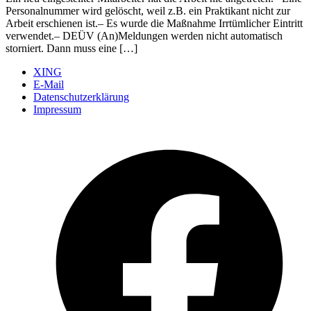
Personalnummer wird gelöscht, weil z.B. ein Praktikant nicht zur
Arbeit erschienen ist.– Es wurde die Maßnahme Irrtümlicher Eintritt
verwendet.– DEÜV (An)Meldungen werden nicht automatisch
storniert. Dann muss eine […]
XING
E-Mail
Datenschutzerklärung
Impressum
Ö
F
i
e
n
T