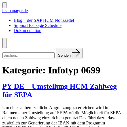
Zum
Inhalt
Suche
hr-manager.de
ein-/ausblenden
springen
Blog – der SAP HCM Notizzettel
Support Package Schedule
Dokumentation
Menü
Suchen
nach:
Senden
Kategorie:
Infotyp 0699
PY DE – Umstellung HCM Zahlweg
für SEPA
Um eine saubere zeitliche Abgrenzung zu erreichen wird im
Rahmen einer Umstellung auf SEPA oft die Möglichkeit für SEPA
einen neuen Zahlweg einzurichten genutzt.Das führt dazu, dass
zusätzlich zur Generierung der IBAN mit dem Programm