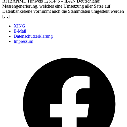
RFIBANMD Hinweis 1251446 – IBAN Deutschland:
Massengenerierung, welches eine Umsetzung aller Sätze auf
Datenbankebene vornimmt auch die Stammdaten umgestellt werden
[…]
XING
E-Mail
Datenschutzerklärung
Impressum
Ö
F
i
e
n
T