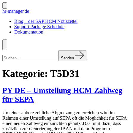
Zum
Inhalt
Suche
hr-manager.de
ein-/ausblenden
springen
Blog – der SAP HCM Notizzettel
Support Package Schedule
Dokumentation
Menü
Suchen
nach:
Senden
Kategorie:
T5D31
PY DE – Umstellung HCM Zahlweg
für SEPA
Um eine saubere zeitliche Abgrenzung zu erreichen wird im
Rahmen einer Umstellung auf SEPA oft die Möglichkeit für SEPA
einen neuen Zahlweg einzurichten genutzt.Das führt dazu, dass
zusätzlich zur Generierung der IBAN mit dem Programm