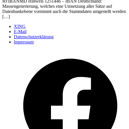
RFIBANMD Hinweis 1251446 – IBAN Deutschland:
Massengenerierung, welches eine Umsetzung aller Sätze auf
Datenbankebene vornimmt auch die Stammdaten umgestellt werden
[…]
XING
E-Mail
Datenschutzerklärung
Impressum
Ö
F
i
e
n
T