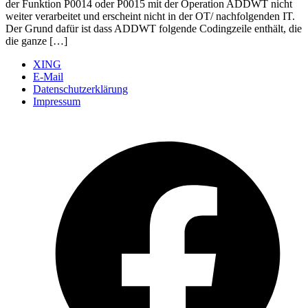
der Funktion P0014 oder P0015 mit der Operation ADDWT nicht
weiter verarbeitet und erscheint nicht in der OT/ nachfolgenden IT.
Der Grund dafür ist dass ADDWT folgende Codingzeile enthält, die
die ganze […]
XING
E-Mail
Datenschutzerklärung
Impressum
Ö
F
i
e
n
T