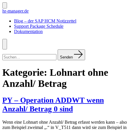
Zum
Inhalt
Suche
hr-manager.de
ein-/ausblenden
springen
Blog – der SAP HCM Notizzettel
Support Package Schedule
Dokumentation
Menü
Suchen
nach:
Senden
Kategorie:
Lohnart ohne
Anzahl/ Betrag
PY – Operation ADDWT wenn
Anzahl/ Betrag 0 sind
Wenn eine Lohnart ohne Anzahl/ Betrag erfasst werden kann – also
zum Beispiel zweimal „.“ in V_T511 dann wird sie zum Beispiel in