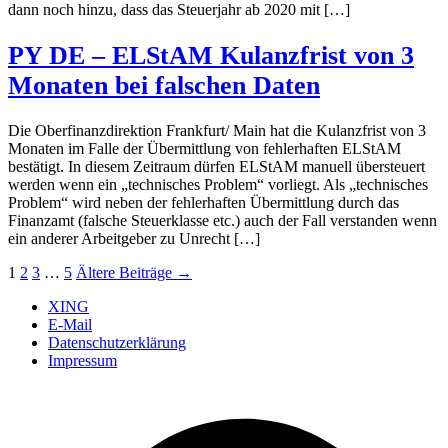
dann noch hinzu, dass das Steuerjahr ab 2020 mit […]
PY DE – ELStAM Kulanzfrist von 3
Monaten bei falschen Daten
Die Oberfinanzdirektion Frankfurt/ Main hat die Kulanzfrist von 3
Monaten im Falle der Übermittlung von fehlerhaften ELStAM
bestätigt. In diesem Zeitraum dürfen ELStAM manuell übersteuert
werden wenn ein „technisches Problem“ vorliegt. Als „technisches
Problem“ wird neben der fehlerhaften Übermittlung durch das
Finanzamt (falsche Steuerklasse etc.) auch der Fall verstanden wenn
ein anderer Arbeitgeber zu Unrecht […]
Seitennummerierung
1
2
3
…
5
Ältere
Beiträge
→
der
XING
E-Mail
Beiträge
Datenschutzerklärung
Impressum
Ö
F
i
e