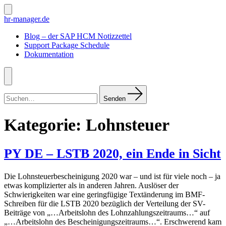
Zum
Inhalt
Suche
hr-manager.de
ein-/ausblenden
springen
Blog – der SAP HCM Notizzettel
Support Package Schedule
Dokumentation
Menü
Suchen
nach:
Senden
Kategorie:
Lohnsteuer
PY DE – LSTB 2020, ein Ende in Sicht
Die Lohnsteuerbescheinigung 2020 war – und ist für viele noch – ja
etwas komplizierter als in anderen Jahren. Auslöser der
Schwierigkeiten war eine geringfügige Textänderung im BMF-
Schreiben für die LSTB 2020 bezüglich der Verteilung der SV-
Beiträge von „…Arbeitslohn des Lohnzahlungszeitraums…“ auf
„…Arbeitslohn des Bescheinigungszeitraums…“. Erschwerend kam