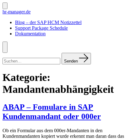
Zum
Inhalt
Suche
hr-manager.de
ein-/ausblenden
springen
Blog – der SAP HCM Notizzettel
Support Package Schedule
Dokumentation
Menü
Suchen
nach:
Senden
Kategorie:
Mandantenabhängigkeit
ABAP – Fomulare in SAP
Kundenmandant oder 000er
Ob ein Formular aus dem 000er-Mandanten in den
Kundenmandanten kopiert wurde erkennt man daran dass das