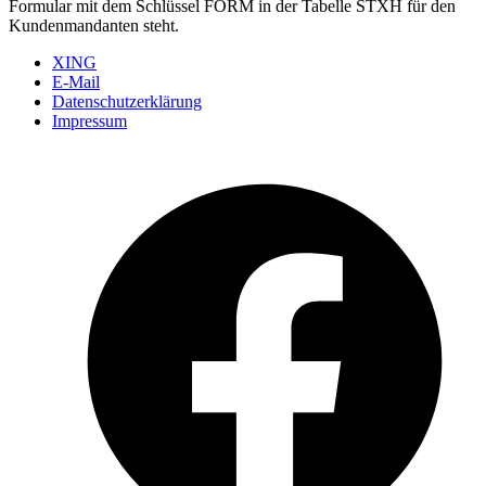
Formular mit dem Schlüssel FORM in der Tabelle STXH für den
Kundenmandanten steht.
XING
E-Mail
Datenschutzerklärung
Impressum
Ö
F
i
e
n
T