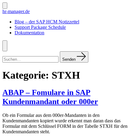
Zum
Inhalt
Suche
hr-manager.de
ein-/ausblenden
springen
Blog – der SAP HCM Notizzettel
Support Package Schedule
Dokumentation
Menü
Suchen
nach:
Senden
Kategorie:
STXH
ABAP – Fomulare in SAP
Kundenmandant oder 000er
Ob ein Formular aus dem 000er-Mandanten in den
Kundenmandanten kopiert wurde erkennt man daran dass das
Formular mit dem Schlüssel FORM in der Tabelle STXH für den
Kundenmandanten steht.