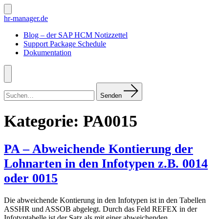
Zum
Inhalt
Suche
hr-manager.de
ein-/ausblenden
springen
Blog – der SAP HCM Notizzettel
Support Package Schedule
Dokumentation
Menü
Suchen
nach:
Senden
Kategorie:
PA0015
PA – Abweichende Kontierung der
Lohnarten in den Infotypen z.B. 0014
oder 0015
Die abweichende Kontierung in den Infotypen ist in den Tabellen
ASSHR und ASSOB abgelegt. Durch das Feld REFEX in der
Infotyptabelle ist der Satz als mit einer abweichenden