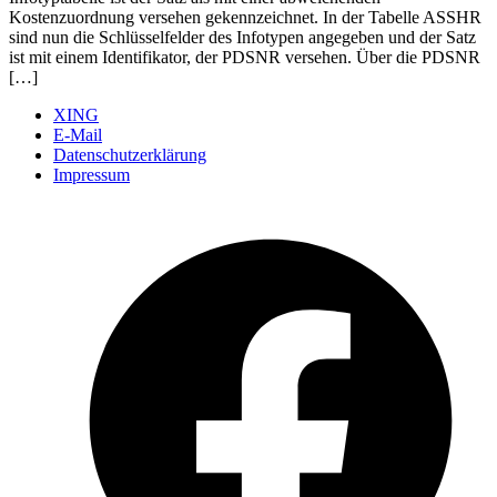
Kostenzuordnung versehen gekennzeichnet. In der Tabelle ASSHR
sind nun die Schlüsselfelder des Infotypen angegeben und der Satz
ist mit einem Identifikator, der PDSNR versehen. Über die PDSNR
[…]
XING
E-Mail
Datenschutzerklärung
Impressum
Ö
F
i
e
n
T